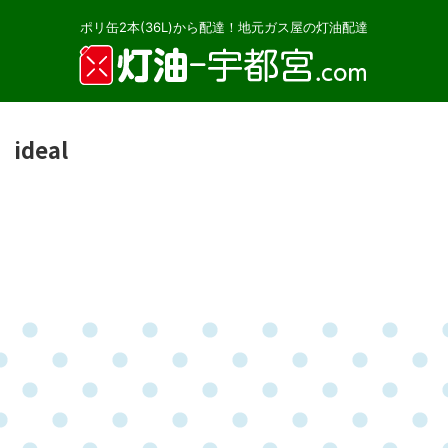
ポリ缶2本(36L)から配達！地元ガス屋の灯油配達
ideal