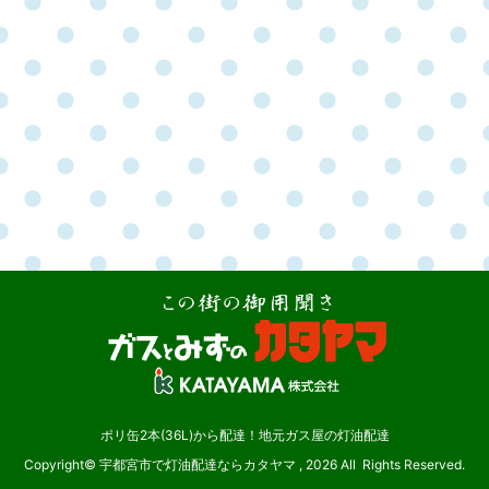
ポリ缶2本(36L)から配達！地元ガス屋の灯油配達
Copyright© 宇都宮市で灯油配達ならカタヤマ , 2026 All Rights Reserved.